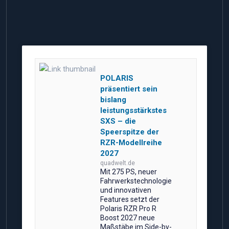
POLARIS
präsentiert sein
bislang
leistungsstärkstes
SXS – die
Speerspitze der
RZR-Modellreihe
2027
quadwelt.de
Mit 275 PS, neuer
Fahrwerkstechnologie
und innovativen
Features setzt der
Polaris RZR Pro R
Boost 2027 neue
Maßstäbe im Side-by-