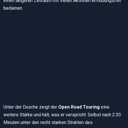
einen längeren Zeitraum mit vielen Aktionen ermüdungsfrei
bedienen.
Rundum gut: Die Tourenhandschuhe von Büse gefallen bei allen
Testkriterien.
Unter der Dusche zeigt der
Open Road Touring
eine
weitere Stärke und hält, was er verspricht: Selbst nach 2:30
Minuten unter den recht starken Strahlen des