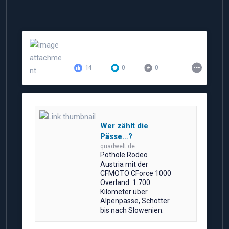
14
0
0
Wer zählt die
Pässe…?
quadwelt.de
Pothole Rodeo
Austria mit der
CFMOTO CForce 1000
Overland: 1.700
Kilometer über
Alpenpässe, Schotter
bis nach Slowenien.