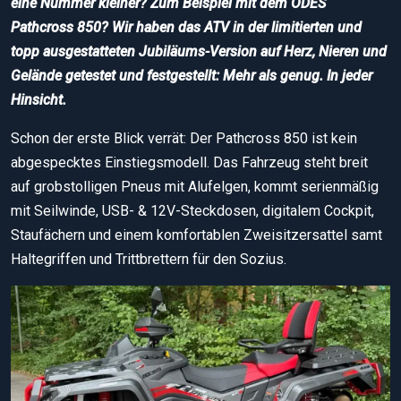
eine Nummer kleiner?
Zum Beispiel mit dem ODES
Pathcross 850? Wir haben das ATV in der limitierten und
topp ausgestatteten Jubiläum
s-V
ersion auf Herz, Nieren und
Gelände getestet und festgestellt: Mehr als genug. In jeder
Hinsicht.
Schon der erste Blick verrät: Der Pathcross 850 ist kein
abgespecktes Einstiegsmodell. Das Fahrzeug steht breit
auf grobstolligen Pneus mit Alufelgen, kommt serienmäßig
mit Seilwinde, USB- & 12V-Steckdosen, digitalem Cockpit,
Staufächern und einem komfortablen Zweisitzersattel samt
Haltegriffen und Trittbrettern für den Sozius.