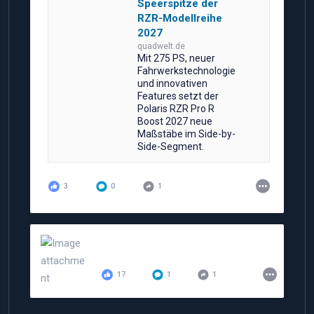
Speerspitze der
RZR-Modellreihe
2027
quadwelt.de
Mit 275 PS, neuer
Fahrwerkstechnologie
und innovativen
Features setzt der
Polaris RZR Pro R
Boost 2027 neue
Maßstäbe im Side-by-
Side-Segment.
3
0
1
17
1
1