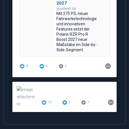
2027
quadwelt.de
Mit 275 PS, neuer
Fahrwerkstechnologie
und innovativen
Features setzt der
Polaris RZR Pro R
Boost 2027 neue
Maßstäbe im Side-by-
Side-Segment.
3
0
1
17
1
1