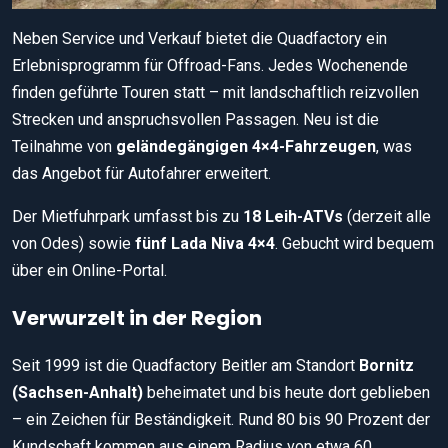
Neben Service und Verkauf bietet die Quadfactory ein
Erlebnisprogramm für Offroad-Fans. Jedes Wochenende
finden geführte Touren statt – mit landschaftlich reizvollen
Strecken und anspruchsvollen Passagen. Neu ist die
Teilnahme von
geländegängigen 4×4-Fahrzeugen
, was
das Angebot für Autofahrer erweitert.
Der Mietfuhrpark umfasst bis zu
18 Leih-ATVs
(derzeit alle
von Odes) sowie
fünf Lada Niva 4×4
. Gebucht wird bequem
über ein Online-Portal.
Verwurzelt in der Region
Seit 1999 ist die Quadfactory Beitler am Standort
Bornitz
(Sachsen-Anhalt)
beheimatet und bis heute dort geblieben
– ein Zeichen für Beständigkeit. Rund 80 bis 90 Prozent der
Kundschaft kommen aus einem Radius von etwa 60