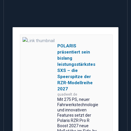
POLARIS
präsentiert sein
bislang
leistungsstärkstes
SXS – die
Speerspitze der
RZR-Modellreihe
2027
quadwelt.de
Mit 275 PS, neuer
Fahrwerkstechnologie
und innovativen
Features setzt der
Polaris RZR Pro R
Boost 2027 neue
Maßstäbe im Side-by-